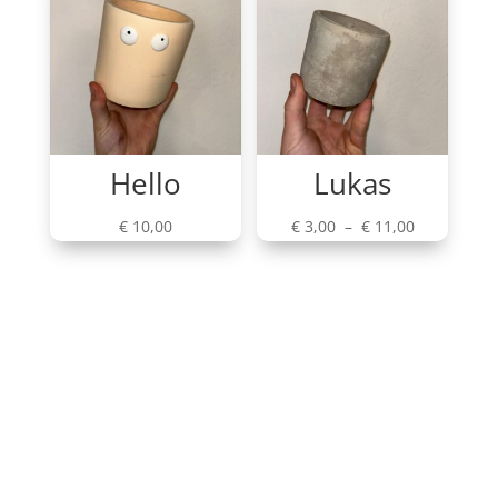
à
€ 10,00
Hello
Lukas
Plage
€
10,00
€
3,00
–
€
11,00
de
prix :
€ 3,00
à
€ 11,00