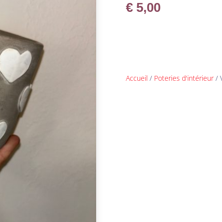
€
5,00
Accueil
/
Poteries d'intérieur
/ 